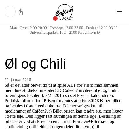
LUKKET
Man - Ons: 12.00-20.00 - Torsdag: 12.00-22.00 - Fredag: 12.00-03.00 |
Universitetsparken 15C - 2100 København Ø
Øl og Chili
20. januar 2015
Så er det atter blevet tid til at spise ALT for stærk mad sammen
med dine studiekammerater! :D Caféen? invitere til øl og chili i
foreningens lokaler d, 7/2 - 2015 så sæt kryds i kaldenderen.
Praktisk information: Prisen forventes at blive 80DKK per billet
og betales i døren ved ankomst. Biletter sælges kun til
medlemmer af Caféen?. :) Billet prisen kan ændre sig, men ligger
i dette leje. Den ligger fast slutningen af denne uge. Bestilling af
billet sker ved at skrive en email med Fornavn+Efternavn og
studieretning (i tilfælde af nogen deler dit navn ;)) til