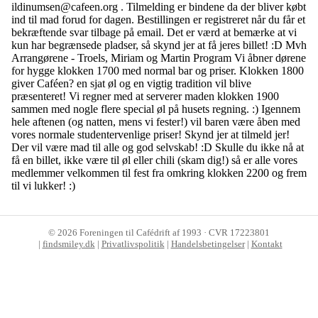
ildinumsen@cafeen.org . Tilmelding er bindene da der bliver købt
ind til mad forud for dagen. Bestillingen er registreret når du får et
bekræftende svar tilbage på email. Det er værd at bemærke at vi
kun har begrænsede pladser, så skynd jer at få jeres billet! :D Mvh
Arrangørene - Troels, Miriam og Martin Program Vi åbner dørene
for hygge klokken 1700 med normal bar og priser. Klokken 1800
giver Caféen? en sjat øl og en vigtig tradition vil blive
præsenteret! Vi regner med at serverer maden klokken 1900
sammen med nogle flere special øl på husets regning. :) Igennem
hele aftenen (og natten, mens vi fester!) vil baren være åben med
vores normale studentervenlige priser! Skynd jer at tilmeld jer!
Der vil være mad til alle og god selvskab! :D Skulle du ikke nå at
få en billet, ikke være til øl eller chili (skam dig!) så er alle vores
medlemmer velkommen til fest fra omkring klokken 2200 og frem
til vi lukker! :)
©
2026
Foreningen til Cafédrift af 1993 · CVR 17223801
|
findsmiley.dk
|
Privatlivspolitik
|
Handelsbetingelser
|
Kontakt