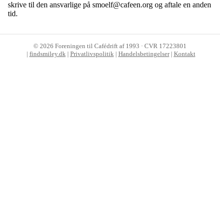
skrive til den ansvarlige på smoelf@cafeen.org og aftale en anden
tid.
©
2026
Foreningen til Cafédrift af 1993 · CVR 17223801
|
findsmiley.dk
|
Privatlivspolitik
|
Handelsbetingelser
|
Kontakt